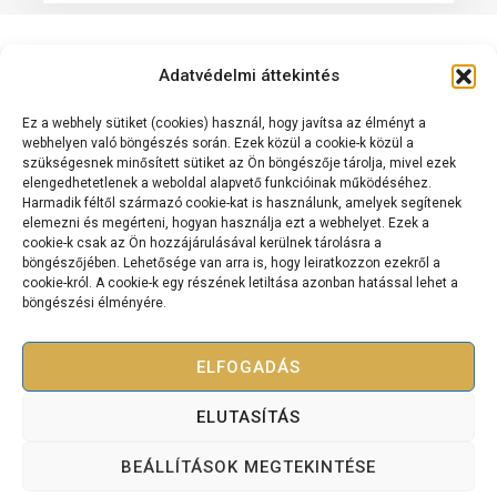
Adatvédelmi áttekintés
Ez a webhely sütiket (cookies) használ, hogy javítsa az élményt a
webhelyen való böngészés során. Ezek közül a cookie-k közül a
szükségesnek minősített sütiket az Ön böngészője tárolja, mivel ezek
elengedhetetlenek a weboldal alapvető funkcióinak működéséhez.
Kapcsolat
Harmadik féltől származó cookie-kat is használunk, amelyek segítenek
Cashflow Mérnök International Kft.
elemezni és megérteni, hogyan használja ezt a webhelyet. Ezek a
cookie-k csak az Ön hozzájárulásával kerülnek tárolásra a
2120 Dunakeszi, Dr. Brusznyai Árpád utca 3. Fszt. 2.
böngészőjében. Lehetősége van arra is, hogy leiratkozzon ezekről a
+36 70 334 5177
cookie-król. A cookie-k egy részének letiltása azonban hatással lehet a
böngészési élményére.
cashflowmernok@gmail.com
ELFOGADÁS
ELUTASÍTÁS
Copyright © 2025 Bevétel Teremtés Akadémia – Minden jog
fenntartva.
BEÁLLÍTÁSOK MEGTEKINTÉSE