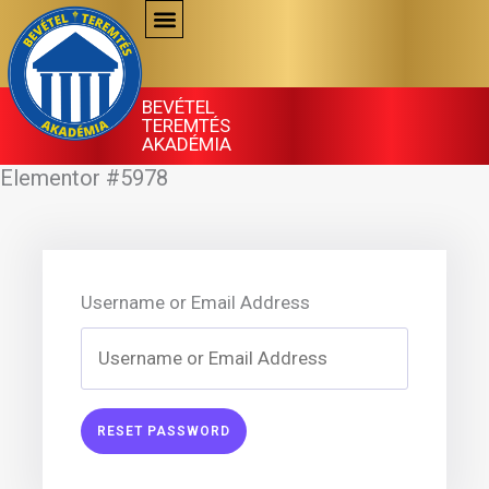
Skip
to
content
BEVÉTEL
TEREMTÉS
AKADÉMIA
Elementor #5978
Username or Email Address