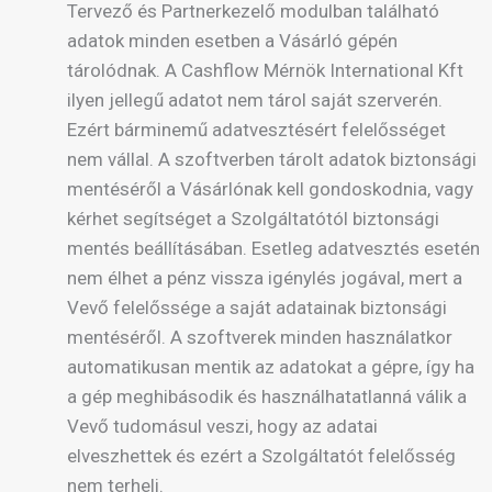
Tervező és Partnerkezelő modulban található
adatok minden esetben a Vásárló gépén
tárolódnak. A Cashflow Mérnök International Kft
ilyen jellegű adatot nem tárol saját szerverén.
Ezért bárminemű adatvesztésért felelősséget
nem vállal. A szoftverben tárolt adatok biztonsági
mentéséről a Vásárlónak kell gondoskodnia, vagy
kérhet segítséget a Szolgáltatótól biztonsági
mentés beállításában. Esetleg adatvesztés esetén
nem élhet a pénz vissza igénylés jogával, mert a
Vevő felelőssége a saját adatainak biztonsági
mentéséről. A szoftverek minden használatkor
automatikusan mentik az adatokat a gépre, így ha
a gép meghibásodik és használhatatlanná válik a
Vevő tudomásul veszi, hogy az adatai
elveszhettek és ezért a Szolgáltatót felelősség
nem terheli.