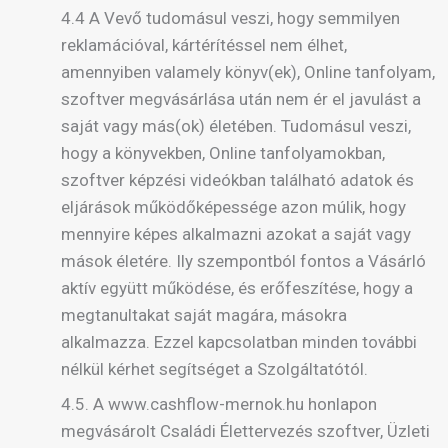
4.4 A Vevő tudomásul veszi, hogy semmilyen
reklamációval, kártérítéssel nem élhet,
amennyiben valamely könyv(ek), Online tanfolyam,
szoftver megvásárlása után nem ér el javulást a
saját vagy más(ok) életében. Tudomásul veszi,
hogy a könyvekben, Online tanfolyamokban,
szoftver képzési videókban található adatok és
eljárások működőképessége azon múlik, hogy
mennyire képes alkalmazni azokat a saját vagy
mások életére. Ily szempontból fontos a Vásárló
aktív együtt működése, és erőfeszítése, hogy a
megtanultakat saját magára, másokra
alkalmazza. Ezzel kapcsolatban minden további
nélkül kérhet segítséget a Szolgáltatótól.
4.5. A www.cashflow-mernok.hu honlapon
megvásárolt Családi Élettervezés szoftver, Üzleti