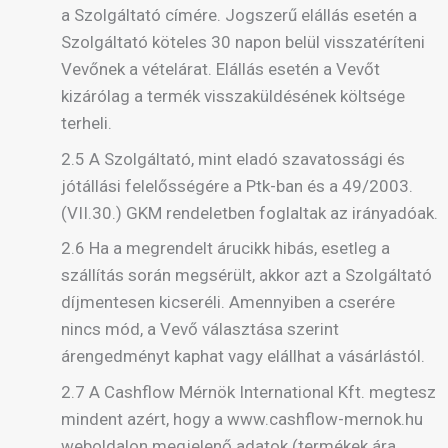
a Szolgáltató címére. Jogszerű elállás esetén a
Szolgáltató köteles 30 napon belül visszatéríteni
Vevőnek a vételárat. Elállás esetén a Vevőt
kizárólag a termék visszaküldésének költsége
terheli.
2.5 A Szolgáltató, mint eladó szavatossági és
jótállási felelősségére a Ptk-ban és a 49/2003.
(VII.30.) GKM rendeletben foglaltak az irányadóak.
2.6 Ha a megrendelt árucikk hibás, esetleg a
szállítás során megsérült, akkor azt a Szolgáltató
díjmentesen kicseréli. Amennyiben a cserére
nincs mód, a Vevő választása szerint
árengedményt kaphat vagy elállhat a vásárlástól.
2.7 A Cashflow Mérnök International Kft. megtesz
mindent azért, hogy a www.cashflow-mernok.hu
weboldalon megjelenő adatok (termékek ára,