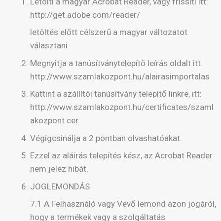
Letölti a magyar Acrobat Reader, vagy frissíti itt:
http://get.adobe.com/reader/
letöltés előtt célszerű a magyar változatot
választani
Megnyitja a tanúsítványtelepítő leírás oldalt itt:
http://www.szamlakozpont.hu/alairasimportalas
Kattint a szállítói tanúsítvány telepítő linkre, itt:
http://www.szamlakozpont.hu/certificates/szaml
akozpont.cer
Végigcsinálja a 2 pontban olvashatóakat.
Ezzel az aláírás telepítés kész, az Acrobat Reader
nem jelez hibát.
JOGLEMONDÁS
7.1 A Felhasználó vagy Vevő lemond azon jogáról,
hogy a termékek vagy a szolgáltatás