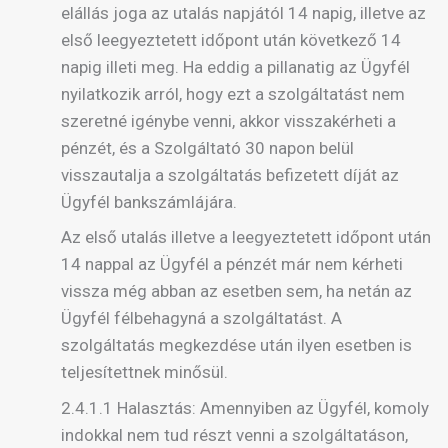
elállás joga az utalás napjától 14 napig, illetve az
első leegyeztetett időpont után következő 14
napig illeti meg. Ha eddig a pillanatig az Ügyfél
nyilatkozik arról, hogy ezt a szolgáltatást nem
szeretné igénybe venni, akkor visszakérheti a
pénzét, és a Szolgáltató 30 napon belül
visszautalja a szolgáltatás befizetett díját az
Ügyfél bankszámlájára.
Az első utalás illetve a leegyeztetett időpont után
14 nappal az Ügyfél a pénzét már nem kérheti
vissza még abban az esetben sem, ha netán az
Ügyfél félbehagyná a szolgáltatást. A
szolgáltatás megkezdése után ilyen esetben is
teljesítettnek minősül.
2.4.1.1 Halasztás: Amennyiben az Ügyfél, komoly
indokkal nem tud részt venni a szolgáltatáson,