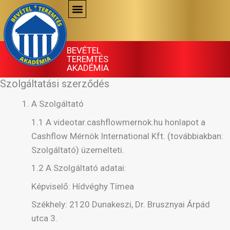
Skip
to
content
BEVÉTEL
TEREMTÉS
AKADÉMIA
Szolgáltatási szerződés
A Szolgáltató
1.1 A videotar.cashflowmernok.hu honlapot a
Cashflow Mérnök International Kft. (továbbiakban:
Szolgáltató) üzemelteti.
1.2 A Szolgáltató adatai:
Képviselő: Hídvéghy Tímea
Székhely: 2120 Dunakeszi, Dr. Brusznyai Árpád
utca 3.