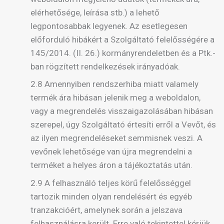
elérhetősége, leírása stb.) a lehető
legpontosabbak legyenek. Az esetlegesen
előforduló hibákért a Szolgáltató felelősségére a
145/2014. (II. 26.) kormányrendeletben és a Ptk.-
ban rögzített rendelkezések irányadóak.
2.8 Amennyiben rendszerhiba miatt valamely
termék ára hibásan jelenik meg a weboldalon,
vagy a megrendelés visszaigazolásában hibásan
szerepel, úgy Szolgáltató értesíti erről a Vevőt, és
az ilyen megrendeléseket semmisnek veszi. A
vevőnek lehetősége van újra megrendelni a
terméket a helyes áron a tájékoztatás után.
2.9 A felhasználó teljes körű felelősséggel
tartozik minden olyan rendelésért és egyéb
tranzakcióért, amelynek során a jelszava
felhasználásra került. Erre való tekintettel kérjük,