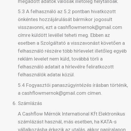
megadott adatok valósak illetőleg helytállóak.
5.3 A felhasználó az 5.2 pontban hivatkozott
önkéntes hozzájárulását bármikor jogosult
visszavonni, ezt a cashflowmernok@gmail.com
címre küldött levéllel teheti meg. Ebben az
esetben a Szolgáltató a visszavonást követően a
felhasználó részére több hírlevelet illetőleg egyéb
reklám levelet nem küld, továbbá törli a
felhasználó adatait a hírlevélre feliratkozott
felhasználók adatai közül.
5.4 Fogyasztói panaszügyintézés írásban történik,
a cashflowmernok@gmail.com címen.
Számlázás
A Cashflow Mérnök International Kft Elektronikus
számlázást használ, más esetben, ha KATA-s
vállalkozásba érkezik az utalás, akkor papíralapon