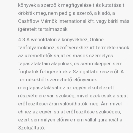
könyvek a szerzőik megfigyeléseit és kutatásait
örökítik meg, nem pedig a szerző, a kiadó, a
Cashflow Mérnök International kft. vagy bárki más
ígéreteit tartalmazzák.
4.3 A weboldalon a könyvekhez, Online
tanfolyamokhoz, szoftverekhez írt termékleírások
az üzemeltetők saját és mások személyes
tapasztalatain alapulnak, és semmiképpen sem
foghatók fel ígéretnek a Szolgáltató részéről. A
termékekből szerezhető előnyeinek
megtapasztalásához az egyén elkötelezett
részvételére van szükség, mivel ezek csak a saját
erőfeszítései árán valósíthatók meg. Ám mivel
ehhez az egyén saját erőfeszítése szükséges,
ezért semmilyen előnyre nem vállal garanciát a
Szolgáltató.