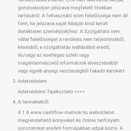
gondoskodjon jelszava megfelelő titokban
tartásáról. A felhasználó ezen felelőssége nem áll
fenn, ha jelszava saját hibáján kívül került
illetéktelen személy(ek)hez. A Szolgáltató nem
vállal felelősséget a rendelés nem teljesítéséből,
késésből, a szolgáltatás leállásából eredő,
és/vagy az esetleges üzleti vagy
magántermészetű információk elvesztéséből
vagy egyéb anyagi veszteségből fakadó károkért.
Adatvédelem
Adatvédelmi Tájékoztató >>>>
A termékekről
4.1 A www.cashflow-mernok.hu weboldalon
megrendelhető könyveket és Online tanfolyam
sorozatokat eredeti formájukban adjuk közre. A