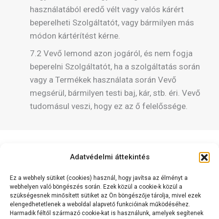
használatából eredő vélt vagy valós kárért
beperelheti Szolgáltatót, vagy bármilyen más
módon kártérítést kérne.
7.2 Vevő lemond azon jogáról, és nem fogja
beperelni Szolgáltatót, ha a szolgáltatás során
vagy a Termékek használata során Vevő
megsérül, bármilyen testi baj, kár, stb. éri. Vevő
tudomásul veszi, hogy ez az ő felelőssége.
Adatvédelmi áttekintés
Ez a webhely sütiket (cookies) használ, hogy javítsa az élményt a
webhelyen való böngészés során. Ezek közül a cookie-k közül a
szükségesnek minősített sütiket az Ön böngészője tárolja, mivel ezek
elengedhetetlenek a weboldal alapvető funkcióinak működéséhez.
Kapcsolat
Harmadik féltől származó cookie-kat is használunk, amelyek segítenek