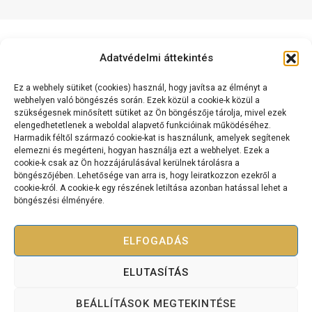
Adatvédelmi áttekintés
Ez a webhely sütiket (cookies) használ, hogy javítsa az élményt a
webhelyen való böngészés során. Ezek közül a cookie-k közül a
szükségesnek minősített sütiket az Ön böngészője tárolja, mivel ezek
elengedhetetlenek a weboldal alapvető funkcióinak működéséhez.
Kapcsolat
Harmadik féltől származó cookie-kat is használunk, amelyek segítenek
Cashflow Mérnök International Kft.
elemezni és megérteni, hogyan használja ezt a webhelyet. Ezek a
cookie-k csak az Ön hozzájárulásával kerülnek tárolásra a
2120 Dunakeszi, Dr. Brusznyai Árpád utca 3. Fszt. 2.
böngészőjében. Lehetősége van arra is, hogy leiratkozzon ezekről a
+36 70 334 5177
cookie-król. A cookie-k egy részének letiltása azonban hatással lehet a
böngészési élményére.
cashflowmernok@gmail.com
ELFOGADÁS
ELUTASÍTÁS
Copyright © 2025 Bevétel Teremtés Akadémia – Minden jog
fenntartva.
BEÁLLÍTÁSOK MEGTEKINTÉSE