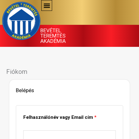
Skip
to
content
BEVÉTEL
TEREMTÉS
AKADÉMIA
Fiókom
Belépés
Kötelező
Kötelező
Felhasználónév vagy Email cím
*