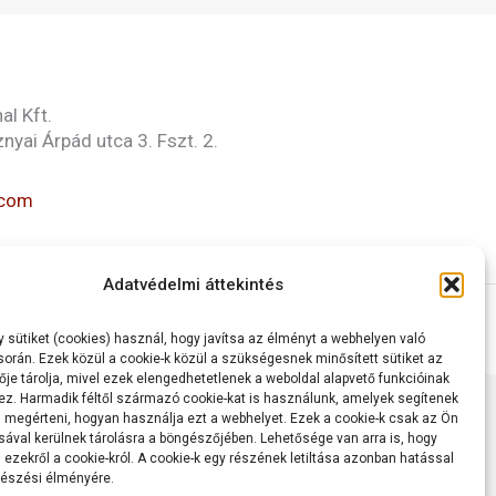
al Kft.
nyai Árpád utca 3. Fszt. 2.
.com
Adatvédelmi áttekintés
zolgáltatási szerződés
 sütiket (cookies) használ, hogy javítsa az élményt a webhelyen való
orán. Ezek közül a cookie-k közül a szükségesnek minősített sütiket az
je tárolja, mivel ezek elengedhetetlenek a weboldal alapvető funkcióinak
. Harmadik féltől származó cookie-kat is használunk, amelyek segítenek
 megérteni, hogyan használja ezt a webhelyet. Ezek a cookie-k csak az Ön
sával kerülnek tárolásra a böngészőjében. Lehetősége van arra is, hogy
 ezekről a cookie-król. A cookie-k egy részének letiltása azonban hatással
gészési élményére.