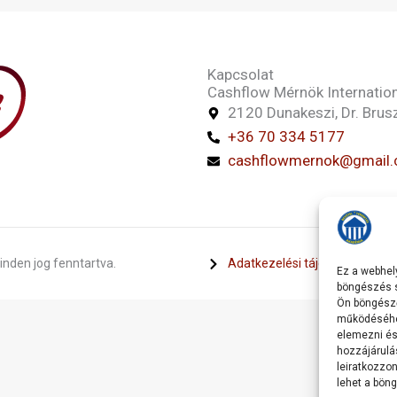
Kapcsolat
Cashflow Mérnök Internation
2120 Dunakeszi, Dr. Brusz
+36 70 334 5177
cashflowmernok@gmail
nden jog fenntartva.
Adatkezelési tájékoztató
S
Ez a webhely
böngészés s
Ön böngésző
működéséhez
elemezni és
hozzájárulá
leiratkozzon
lehet a bön