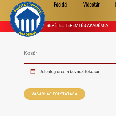
Főoldal
Videótár
Skip
to
content
BEVÉTEL TEREMTÉS AKADÉMIA
Kosár
Jelenleg üres a bevásárlókosár.
VÁSÁRLÁS FOLYTATÁSA