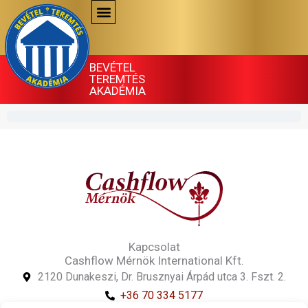
Skip
to
content
BEVÉTEL
TEREMTÉS
AKADÉMIA
Kapcsolat
Cashflow Mérnök International Kft.
2120 Dunakeszi, Dr. Brusznyai Árpád utca 3. Fszt. 2.
+36 70 334 5177