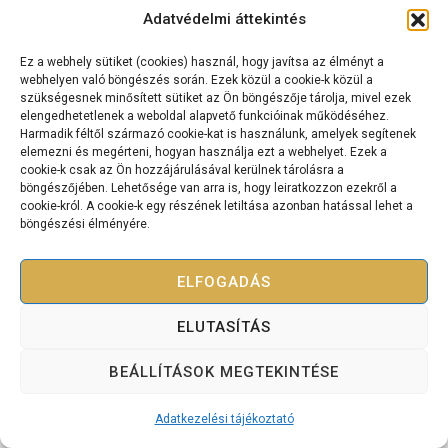
cashflowmernok@gmail.com
Adatvédelmi áttekintés
Ez a webhely sütiket (cookies) használ, hogy javítsa az élményt a
webhelyen való böngészés során. Ezek közül a cookie-k közül a
szükségesnek minősített sütiket az Ön böngészője tárolja, mivel ezek
elengedhetetlenek a weboldal alapvető funkcióinak működéséhez.
Copyright © 2025 Bevétel Teremtés Akadémia – Minden jog
Harmadik féltől származó cookie-kat is használunk, amelyek segítenek
fenntartva.
elemezni és megérteni, hogyan használja ezt a webhelyet. Ezek a
cookie-k csak az Ön hozzájárulásával kerülnek tárolásra a
Adatkezelési tájékoztató
Szolgáltatási szerződés
böngészőjében. Lehetősége van arra is, hogy leiratkozzon ezekről a
cookie-król. A cookie-k egy részének letiltása azonban hatással lehet a
böngészési élményére.
ELFOGADÁS
ELUTASÍTÁS
BEÁLLÍTÁSOK MEGTEKINTÉSE
Adatkezelési tájékoztató