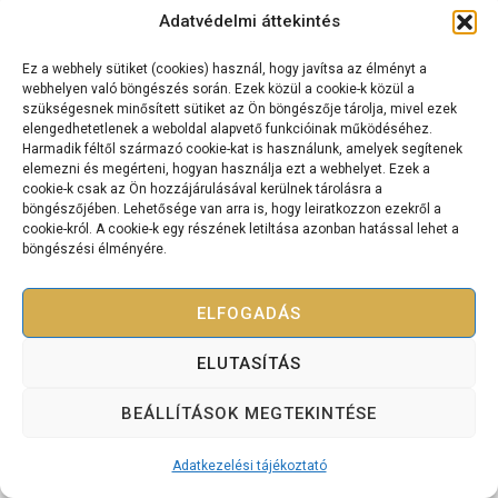
Adatvédelmi áttekintés
Ez a webhely sütiket (cookies) használ, hogy javítsa az élményt a
Kapcsolat
webhelyen való böngészés során. Ezek közül a cookie-k közül a
szükségesnek minősített sütiket az Ön böngészője tárolja, mivel ezek
Cashflow Mérnök International Kft.
elengedhetetlenek a weboldal alapvető funkcióinak működéséhez.
2120 Dunakeszi, Dr. Brusznyai Árpád utca 3. Fszt. 2.
Harmadik féltől származó cookie-kat is használunk, amelyek segítenek
+36 70 334 5177
elemezni és megérteni, hogyan használja ezt a webhelyet. Ezek a
cookie-k csak az Ön hozzájárulásával kerülnek tárolásra a
cashflowmernok@gmail.com
böngészőjében. Lehetősége van arra is, hogy leiratkozzon ezekről a
cookie-król. A cookie-k egy részének letiltása azonban hatással lehet a
böngészési élményére.
ELFOGADÁS
Copyright © 2025 Bevétel Teremtés Akadémia – Minden jog
fenntartva.
ELUTASÍTÁS
Adatkezelési tájékoztató
Szolgáltatási szerződés
BEÁLLÍTÁSOK MEGTEKINTÉSE
Adatkezelési tájékoztató