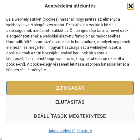
Adatvédelmi áttekintés
Ez a webhely sütiket (cookies) használ, hogy javítsa az élményt a
Kapcsolat
webhelyen való böngészés során. Ezek közül a cookie-k közül a
szükségesnek minősített sütiket az Ön böngészője tárolja, mivel ezek
Cashflow Mérnök International Kft.
elengedhetetlenek a weboldal alapvető funkcióinak működéséhez.
2120 Dunakeszi, Dr. Brusznyai Árpád utca 3. Fszt. 2.
Harmadik féltől származó cookie-kat is használunk, amelyek segítenek
+36 70 334 5177
elemezni és megérteni, hogyan használja ezt a webhelyet. Ezek a
cookie-k csak az Ön hozzájárulásával kerülnek tárolásra a
cashflowmernok@gmail.com
böngészőjében. Lehetősége van arra is, hogy leiratkozzon ezekről a
cookie-król. A cookie-k egy részének letiltása azonban hatással lehet a
böngészési élményére.
ELFOGADÁS
Copyright © 2025 Bevétel Teremtés Akadémia – Minden jog
fenntartva.
ELUTASÍTÁS
Adatkezelési tájékoztató
Szolgáltatási szerződés
BEÁLLÍTÁSOK MEGTEKINTÉSE
Adatkezelési tájékoztató