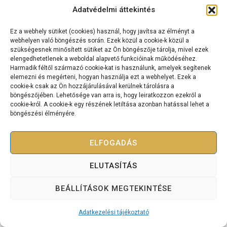
Adatvédelmi áttekintés
Ez a webhely sütiket (cookies) használ, hogy javítsa az élményt a
Kapcsolat
webhelyen való böngészés során. Ezek közül a cookie-k közül a
szükségesnek minősített sütiket az Ön böngészője tárolja, mivel ezek
Cashflow Mérnök International Kft.
elengedhetetlenek a weboldal alapvető funkcióinak működéséhez.
2120 Dunakeszi, Dr. Brusznyai Árpád utca 3. Fszt. 2.
Harmadik féltől származó cookie-kat is használunk, amelyek segítenek
+36 70 334 5177
elemezni és megérteni, hogyan használja ezt a webhelyet. Ezek a
cookie-k csak az Ön hozzájárulásával kerülnek tárolásra a
cashflowmernok@gmail.com
böngészőjében. Lehetősége van arra is, hogy leiratkozzon ezekről a
cookie-król. A cookie-k egy részének letiltása azonban hatással lehet a
böngészési élményére.
ELFOGADÁS
Copyright © 2025 Bevétel Teremtés Akadémia – Minden jog
fenntartva.
ELUTASÍTÁS
Adatkezelési tájékoztató
Szolgáltatási szerződés
BEÁLLÍTÁSOK MEGTEKINTÉSE
Adatkezelési tájékoztató