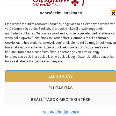
Adatvédelmi áttekintés
Kapcsolat
Ez a webhely sütiket (cookies) használ, hogy javítsa az élményt a webhelyen
Cashflow Mérnök International Kft.
való böngészés során. Ezek közül a cookie-k közül a szükségesnek
minősített sütiket az Ön böngészője tárolja, mivel ezek elengedhetetlenek a
2120 Dunakeszi, Dr. Brusznyai Árpád utca 3. Fszt. 2.
weboldal alapvető funkcióinak működéséhez. Harmadik féltől származó
+36 70 334 5177
cookie-kat is használunk, amelyek segítenek elemezni és megérteni, hogyan
használja ezt a webhelyet. Ezek a cookie-k csak az Ön hozzájárulásával
cashflowmernok@gmail.com
kerülnek tárolásra a böngészőjében. Lehetősége van arra is, hogy
leiratkozzon ezekről a cookie-król. A cookie-k egy részének letiltása azonban
hatással lehet a böngészési élményére.
ELFOGADÁS
Copyright © 2025 Bevétel Teremtés Akadémia – Minden jog
fenntartva.
ELUTASÍTÁS
Adatkezelési tájékoztató
Szolgáltatási szerződés
BEÁLLÍTÁSOK MEGTEKINTÉSE
Adatkezelési tájékoztató