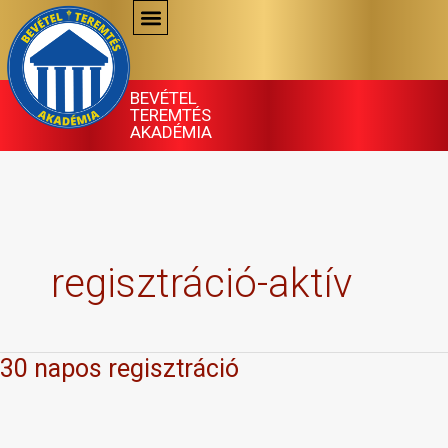
Skip
to
content
BEVÉTEL
TEREMTÉS
AKADÉMIA
regisztráció-aktív
30 napos regisztráció
30
napos
regisztráció