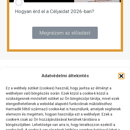
Hogyan érd el a Céljaidat 2026-ban?
Megnézem az előadást
Adatvédelmi áttekintés
Ez a webhely sütiket (cookies) használ, hogy javítsa az élményt a
webhelyen való böngészés során. Ezek közül a cookie-k közül a
szükségesnek minősített sütiket az Ön böngészője tárolja, mivel ezek
elengedhetetlenek a weboldal alapvető funkcióinak működéséhez.
Kapcsolat
Harmadik féltől származó cookie-kat is használunk, amelyek segítenek
Cashflow Mérnök International Kft.
elemezni és megérteni, hogyan használja ezt a webhelyet. Ezek a
cookie-k csak az Ön hozzájárulásával kerülnek tárolásra a
2120 Dunakeszi, Dr. Brusznyai Árpád utca 3. Fszt. 2.
böngészőjében. Lehetősége van arra is, hogy leiratkozzon ezekről a
+36 70 334 5177