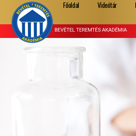
Főoldal
Videótár
Skip
to
content
BEVÉTEL TEREMTÉS AKADÉMIA