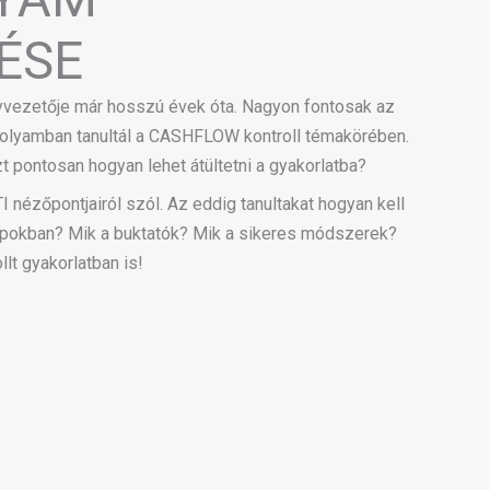
ÉSE
yvezetője már hosszú évek óta. Nagyon fontosak az
nfolyamban tanultál a CASHFLOW kontroll témakörében.
 pontosan hogyan lehet átültetni a gyakorlatba?
nézőpontjairól szól. Az eddig tanultakat hogyan kell
apokban? Mik a buktatók? Mik a sikeres módszerek?
t gyakorlatban is!