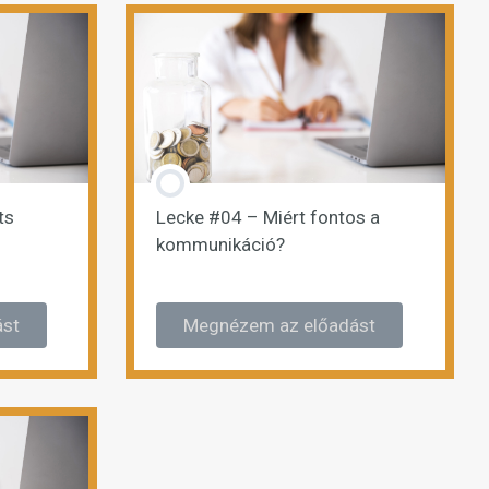
ts
Lecke #04 – Miért fontos a
kommunikáció?
ást
Megnézem az előadást