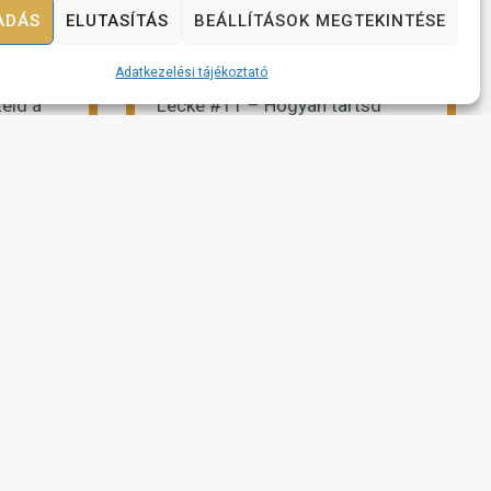
ADÁS
ELUTASÍTÁS
BEÁLLÍTÁSOK MEGTEKINTÉSE
Adatkezelési tájékoztató
eld a
Lecke #11 – Hogyan tartsd
magad lendületben?
ást
Megnézem az előadást