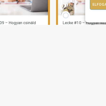
ELFOG
09 – Hogyan csináld
Lecke #10 – Hogyan kez
eti matekot?
kritikus embereket?
ézem az előadást
Megnézem az előad