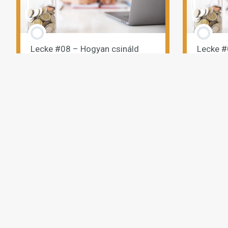
Lecke #08 – Hogyan csináld
Lecke #
meg a matekot?
meg a h
Megnézem az előadást
Megn