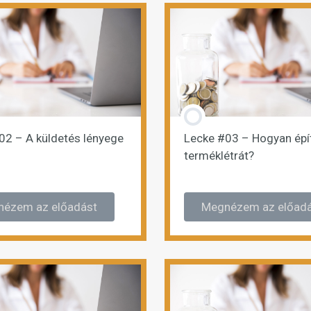
02 – A küldetés lényege
Lecke #03 – Hogyan épí
terméklétrát?
ézem az előadást
Megnézem az előad