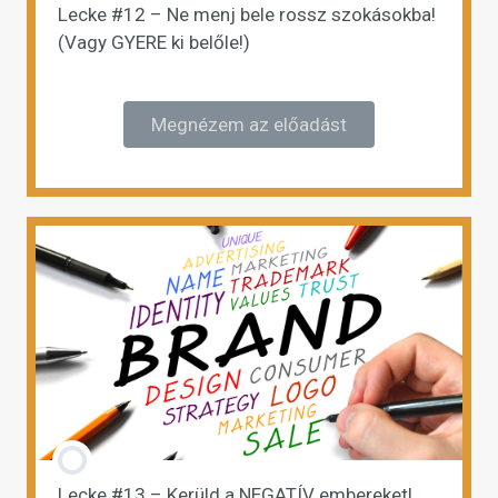
Lecke #12 – Ne menj bele rossz szokásokba!
(Vagy GYERE ki belőle!)
Megnézem az előadást
Lecke #13 – Kerüld a NEGATÍV embereket!