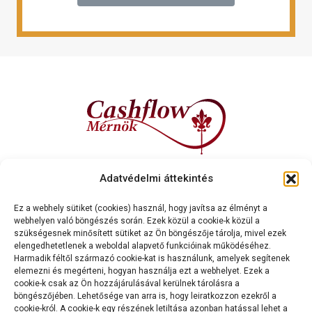
Kapcsolat
Adatvédelmi áttekintés
Cashflow Mérnök International Kft.
2120 Dunakeszi, Dr. Brusznyai Árpád utca 3. Fszt. 2.
Ez a webhely sütiket (cookies) használ, hogy javítsa az élményt a
webhelyen való böngészés során. Ezek közül a cookie-k közül a
+36 70 334 5177
szükségesnek minősített sütiket az Ön böngészője tárolja, mivel ezek
cashflowmernok@gmail.com
elengedhetetlenek a weboldal alapvető funkcióinak működéséhez.
Harmadik féltől származó cookie-kat is használunk, amelyek segítenek
elemezni és megérteni, hogyan használja ezt a webhelyet. Ezek a
cookie-k csak az Ön hozzájárulásával kerülnek tárolásra a
böngészőjében. Lehetősége van arra is, hogy leiratkozzon ezekről a
cookie-król. A cookie-k egy részének letiltása azonban hatással lehet a