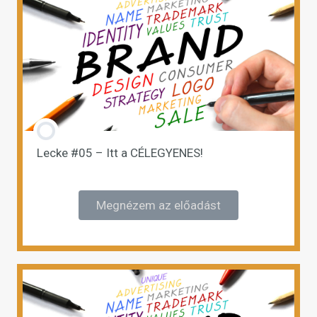
Lecke #05 – Itt a CÉLEGYENES!
Megnézem az előadást