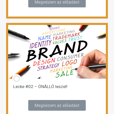
Megnézem az előadást
Lecke #02 – ÖNÁLLÓ leszel!
Megnézem az előadást