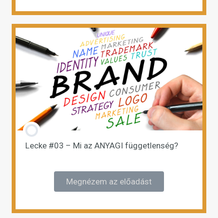
Lecke #03 – Mi az ANYAGI függetlenség?
Megnézem az előadást