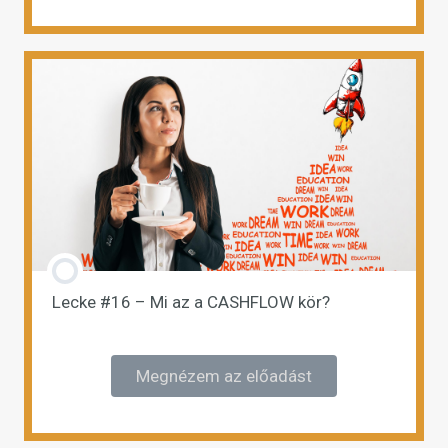
Lecke #16 – Mi az a CASHFLOW kör?
Megnézem az előadást