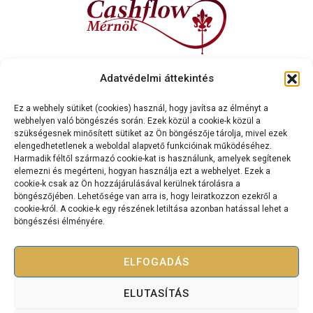
Kapcsolat
Adatvédelmi áttekintés
Cashflow Mérnök International Kft.
2120 Dunakeszi, Dr. Brusznyai Árpád utca 3. Fszt. 2.
Ez a webhely sütiket (cookies) használ, hogy javítsa az élményt a
webhelyen való böngészés során. Ezek közül a cookie-k közül a
+36 70 334 5177
szükségesnek minősített sütiket az Ön böngészője tárolja, mivel ezek
cashflowmernok@gmail.com
elengedhetetlenek a weboldal alapvető funkcióinak működéséhez.
Harmadik féltől származó cookie-kat is használunk, amelyek segítenek
elemezni és megérteni, hogyan használja ezt a webhelyet. Ezek a
cookie-k csak az Ön hozzájárulásával kerülnek tárolásra a
böngészőjében. Lehetősége van arra is, hogy leiratkozzon ezekről a
cookie-król. A cookie-k egy részének letiltása azonban hatással lehet a
böngészési élményére.
Copyright © 2025 Bevétel Teremtés Akadémia – Minden jog
fenntartva.
ELFOGADÁS
Adatkezelési tájékoztató
Szolgáltatási szerződés
ELUTASÍTÁS