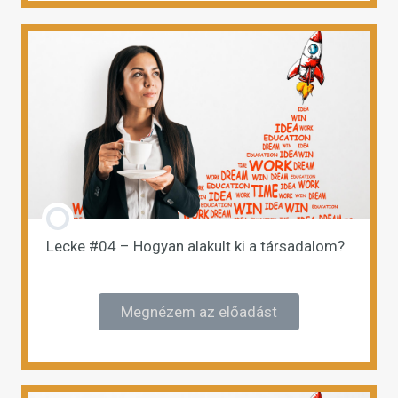
Lecke #04 – Hogyan alakult ki a társadalom?
Megnézem az előadást