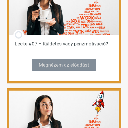
Lecke #07 – Küldetés vagy pénzmotiváció?
Megnézem az előadást