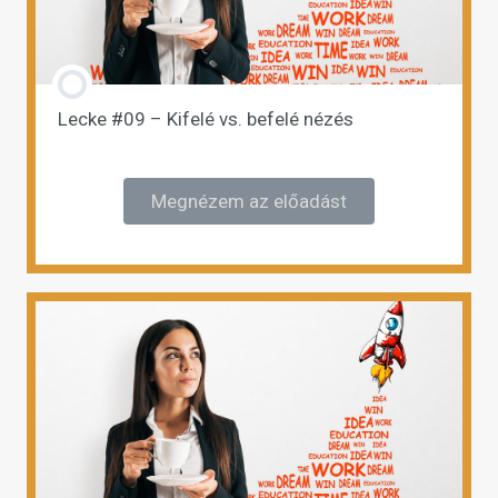
Lecke #09 – Kifelé vs. befelé nézés
Megnézem az előadást