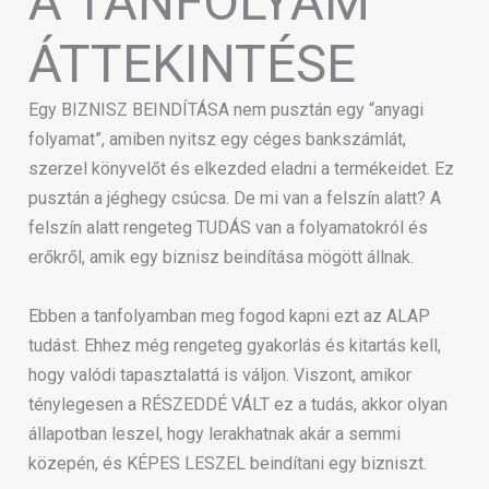
A TANFOLYAM
ÁTTEKINTÉSE
Egy BIZNISZ BEINDÍTÁSA nem pusztán egy “anyagi
folyamat”, amiben nyitsz egy céges bankszámlát,
szerzel könyvelőt és elkezded eladni a termékeidet. Ez
pusztán a jéghegy csúcsa. De mi van a felszín alatt? A
felszín alatt rengeteg TUDÁS van a folyamatokról és
erőkről, amik egy biznisz beindítása mögött állnak.
Ebben a tanfolyamban meg fogod kapni ezt az ALAP
tudást. Ehhez még rengeteg gyakorlás és kitartás kell,
hogy valódi tapasztalattá is váljon. Viszont, amikor
ténylegesen a RÉSZEDDÉ VÁLT ez a tudás, akkor olyan
állapotban leszel, hogy lerakhatnak akár a semmi
közepén, és KÉPES LESZEL beindítani egy bizniszt.