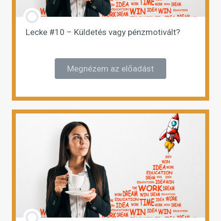
Lecke #10 – Küldetés vagy pénzmotivált?
Megnézem az előadást