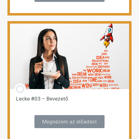
Lecke #03 – Bevezető
Megnézem az előadást