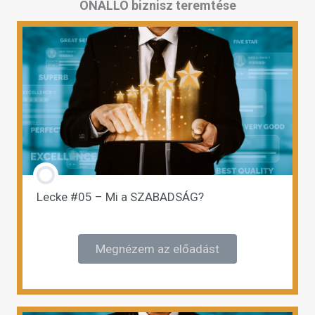
ÖNÁLLÓ biznisz teremtése
Lecke #05 – Mi a SZABADSÁG?
Megnézem az előadást