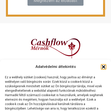
Megnézem az előadást
Kapcsolat
Adatvédelmi áttekintés
Cashflow Mérnök International Kft.
2120 Dunakeszi, Dr. Brusznyai Árpád utca 3. Fszt. 2.
Ez a webhely sütiket (cookies) használ, hogy javítsa az élményt a
webhelyen való böngészés során. Ezek közül a cookie-k közül a
+36 70 334 5177
szükségesnek minősített sütiket az Ön böngészője tárolja, mivel ezek
cashflowmernok@gmail.com
elengedhetetlenek a weboldal alapvető funkcióinak működéséhez.
Harmadik féltől származó cookie-kat is használunk, amelyek segítenek
elemezni és megérteni, hogyan használja ezt a webhelyet. Ezek a
cookie-k csak az Ön hozzájárulásával kerülnek tárolásra a
böngészőjében. Lehetősége van arra is, hogy leiratkozzon ezekről a