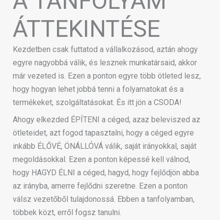
A TANFOLYAM
ÁTTEKINTÉSE
Kezdetben csak futtatod a vállalkozásod, aztán ahogy
egyre nagyobbá válik, és lesznek munkatársaid, akkor
már vezeted is. Ezen a ponton egyre több ötleted lesz,
hogy hogyan lehet jobbá tenni a folyamatokat és a
termékeket, szolgáltatásokat. És itt jön a CSODA!
Ahogy elkezded ÉPÍTENI a céged, azaz beleviszed az
ötleteidet, azt fogod tapasztalni, hogy a céged egyre
inkább ÉLŐVÉ, ÖNÁLLÓVÁ válik, saját irányokkal, saját
megoldásokkal. Ezen a ponton képessé kell válnod,
hogy HAGYD ÉLNI a céged, hagyd, hogy fejlődjön abba
az irányba, amerre fejlődni szeretne. Ezen a ponton
válsz vezetőből tulajdonossá. Ebben a tanfolyamban,
többek közt, erről fogsz tanulni.