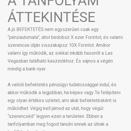
A TANFOLYAM
ÁTTEKINTÉSE
A jó BEFEKTETÉS nem egyszerűen csak egy
“pénzautomata”, ahol bedobsz X ezer Forintot, és valami
szerencse útján visszakapsz 10X Forintot. Amikor
valami így működik, az sokkal inkább hasonlít a Las
Vegasban található kaszinókhoz. És sajnos a végén
mindig a bank nyer.
A valódi befektetés pénzügyi tudatossággal indul, és
akkor működik a legjobban, ha képes vagy Te felépíteni
egy olyan értékes üzletet, ami akár befektetésként is
működhet. Végig kell járnod az utat, hogy végül
“szerencséd” legyen ezen a területen. Ebben a
tanfolyamban meg fogod tanulni ennek az útnak a