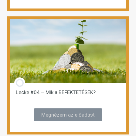
Lecke #04 – Mik a BEFEKTETÉSEK?
Megnézem az előadást