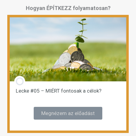
Hogyan ÉPÍTKEZZ folyamatosan?
Lecke #05 – MIÉRT fontosak a célok?
Megnézem az előadást