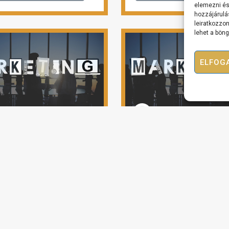
elemezni és
hozzájárulá
leiratkozzon
lehet a bön
ELFOG
06 – A promócióból
Lecke #07 – Mik egy biz
lesz!
SZINTJEI?
ézem az előadást
Megnézem az előad