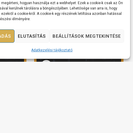
 megérteni, hogyan használja ezt a webhelyet. Ezek a cookie-k csak az Ön
sával kerülnek tárolásra a böngészőjében. Lehetősége van arra is, hogy
 ezekről a cookie-król. A cookie-k egy részének letiltása azonban hatással
gészési élményére.
ADÁS
ELUTASÍTÁS
BEÁLLÍTÁSOK MEGTEKINTÉSE
Adatkezelési tájékoztató
nisz
Lecke #08 – CASHFLOW is king!
Megnézem az előadást
ást