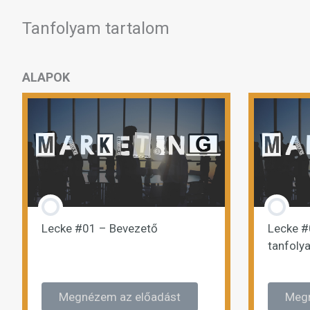
Tanfolyam tartalom
ALAPOK
Lecke #01 – Bevezető
Lecke #
tanfoly
Megnézem az előadást
Megn