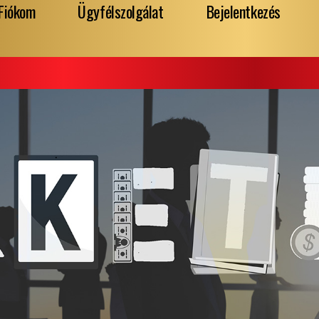
Fiókom
Ügyfélszolgálat
Bejelentkezés