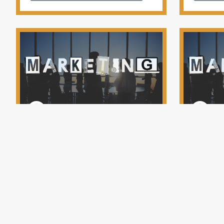
Lecke #05 – Mi a PROMÓCIÓ?
Lecke #
TERMÉK 
Megnézem az előadást
Megn