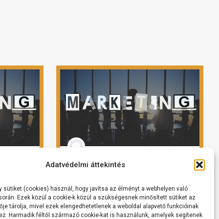
lyam
Lecke #04 – A TERMÉK a
Adatvédelmi áttekintés
lényeg?
 sütiket (cookies) használ, hogy javítsa az élményt a webhelyen való
orán. Ezek közül a cookie-k közül a szükségesnek minősített sütiket az
je tárolja, mivel ezek elengedhetetlenek a weboldal alapvető funkcióinak
ást
Megnézem az előadást
. Harmadik féltől származó cookie-kat is használunk, amelyek segítenek