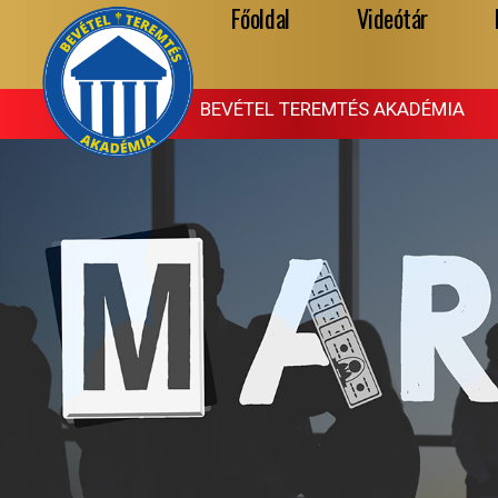
Főoldal
Videótár
Skip
to
content
BEVÉTEL TEREMTÉS AKADÉMIA