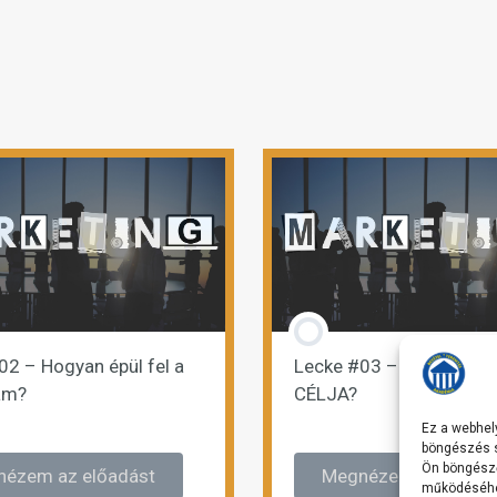
02 – Hogyan épül fel a
Lecke #03 – Mi a tanfo
am?
CÉLJA?
Ez a webhely
böngészés s
Ön böngésző
ézem az előadást
Megnézem az előad
működéséhez