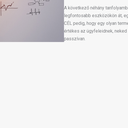
A következő néhány tanfolyamba
legfontosabb eszközökön át, eg
CÉL pedig, hogy egy olyan termé
értékes az ügyfeleidnek, neked 
passzívan.