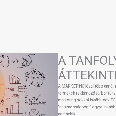
A TANFO
ÁTTEKINT
A MARKETING jóval több annál, 
termékek reklámozása, bár tényl
marketing sokkal inkább egy FO
“hasznosságodat” egyre inkább 
add nekik.